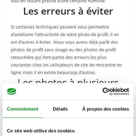
tout en faisant preuve d’une certaine humilité.
Les erreurs à éviter
Si certaines techniques peuvent vous permettre
d’améliorer l’attractivité de votre photo de profil, il en
est d’autres à éviter. Nous vous avons déjà parlé des
photos de profil sans visage ou des photos de profil
retouchées qui font partie des erreurs les plus
courantes chez les utilisateurs de site de rencontre en
ligne, mais il en existe beaucoup d’autres.
Les photos à plusieurs
Vous pensez que choisir une photo de profil avec vos
amis va donner l’impression que vous êtes une
Consentement
Détails
À propos des cookies
personne sociable et donc vous aider à faire des
rencontres plus rapidement ? Et bien détrompez-vous !
Les utilisateurs de site de rencontre prennent rarement
Ce site web utilise des cookies.