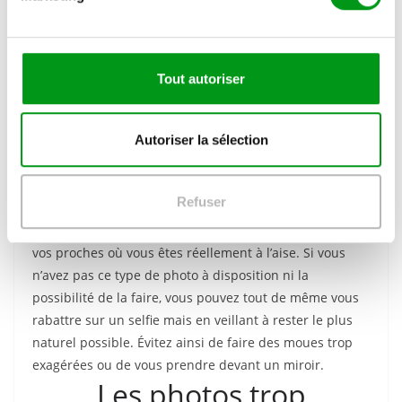
d
smartphones et des filtres, il est en effet très facile de
u
se prendre en photo à n’importe quelle heure du jour
c
et de la nuit. Si ce type de photo présente l’avantage
o
d’être très facile à réaliser, elle n’est cependant pas la
Tout autoriser
n
manière la plus séduisante de vous dévoiler. Les selfies
s
poussent en effet souvent à la caricature de soi. Ils ne
e
Autoriser la sélection
permettent pas d’avoir l’air naturel et donne même
n
parfois l’impression d’une certaine superficialité.
t
e
Refuser
Évitez donc de choisir une photo que vous avez prise
m
vous-même et préférez un moment capté par l’un de
e
vos proches où vous êtes réellement à l’aise. Si vous
n
n’avez pas ce type de photo à disposition ni la
t
possibilité de la faire, vous pouvez tout de même vous
rabattre sur un selfie mais en veillant à rester le plus
naturel possible. Évitez ainsi de faire des moues trop
exagérées ou de vous prendre devant un miroir.
Les photos trop