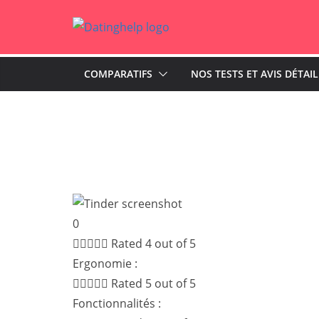
Skip
to
content
COMPARATIFS
NOS TESTS ET AVIS DÉTAI
0





Rated 4 out of 5
Ergonomie :





Rated 5 out of 5
Fonctionnalités :