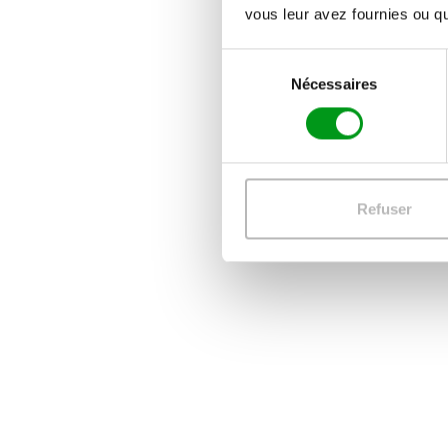
vous leur avez fournies ou qu'
S
Nécessaires
é
l
e
c
t
i
Refuser
o
n
d
u
c
o
n
s
e
n