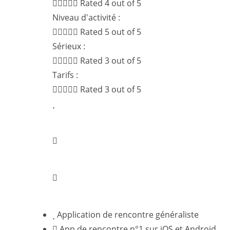





Rated 4 out of 5
Niveau d'activité :





Rated 5 out of 5
Sérieux :





Rated 3 out of 5
Tarifs :





Rated 3 out of 5
Application de rencontre généraliste
App de rencontre n°1 sur iOS et Android