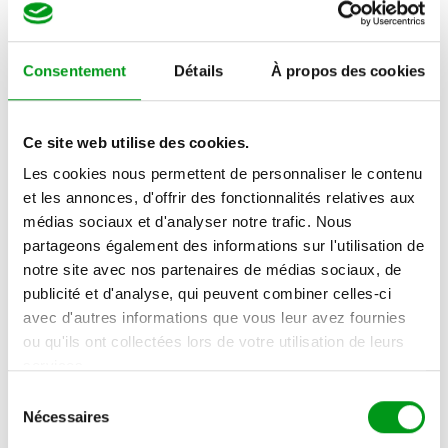
envies. Particulièrement complet, le site vous permet
de choisir entre 24 types de rencontre libertine
Consentement
Détails
À propos des cookies
différents. Vos pouvez ainsi choisir de faire des
rencontres 2+2, BDSM, côte-à-côtistes, échangistes,
exhibitionnistes, fétichistes, gang bang, triolistes, ou
Ce site web utilise des cookies.
encore voyeuristes.
Les cookies nous permettent de personnaliser le contenu
et les annonces, d'offrir des fonctionnalités relatives aux
Afin de vous permettre de rencontrer les personnes
médias sociaux et d'analyser notre trafic. Nous
qui vous correspondent vraiment, Wyylde vous
partageons également des informations sur l'utilisation de
demande de préciser si vous êtes un libertin débutant,
notre site avec nos partenaires de médias sociaux, de
occasionnel ou expérimenté. Vous devrez également
publicité et d'analyse, qui peuvent combiner celles-ci
indiquer votre date de naissance, votre taille, votre
avec d'autres informations que vous leur avez fournies
type de silhouette, votre origine ethnique et votre ville.
ou qu'ils ont collectées lors de votre utilisation de leurs
services.
Avant de finaliser votre inscription, le site vous
demande de renseigner votre adresse e-mail et de
S
Nécessaires
é
choisir un mot de passe. Vous devrez ensuite
l