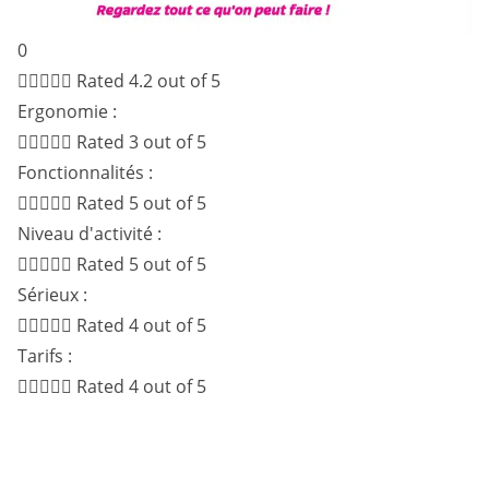
0





Rated 4.2 out of 5
Ergonomie :





Rated 3 out of 5
Fonctionnalités :





Rated 5 out of 5
Niveau d'activité :





Rated 5 out of 5
Sérieux :





Rated 4 out of 5
Tarifs :





Rated 4 out of 5
Site de libertinage n°1 en Europe
Tous types de rencontre libertine