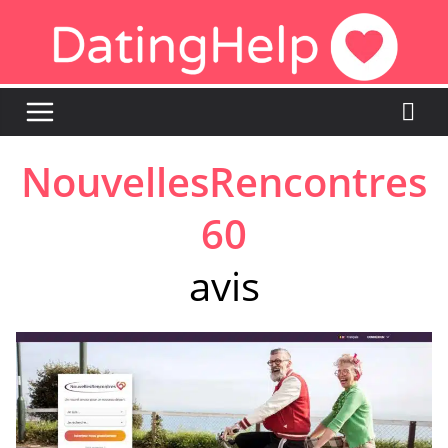
Skip
to
content
NouvellesRencontres
60
avis